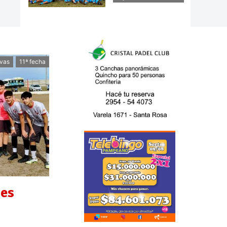
ivas
11ª fecha
nes