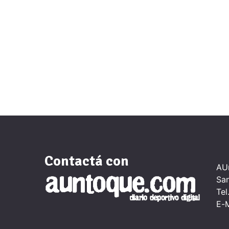
Contactá con
AUn
San
Tel
E-M