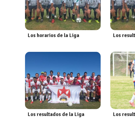
Los horarios de la Liga
Los resul
Los resultados de la Liga
Los resul