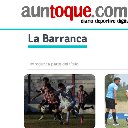
La Barranca
Introduzca
parte del
título