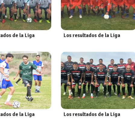
tados de la Liga
Los resultados de la Liga
tados de la Liga
Los resultados de la Liga